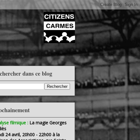
chercher dans ce blog
ochainement
lyse filmique :
La magie Georges
iès
di 24 avril, 20h00 - 22h00 à la