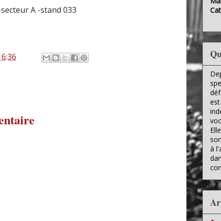
Mai
eur A -stand 033
Cat
Qu
16:36
Dep
spe
déf
est
ind
entaire
voc
Ell
son
à l
dan
con
Ar