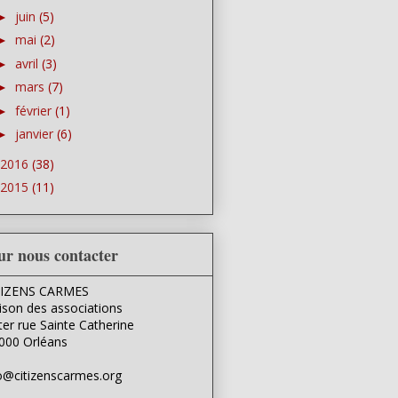
juin
(5)
►
mai
(2)
►
avril
(3)
►
mars
(7)
►
février
(1)
►
janvier
(6)
►
2016
(38)
2015
(11)
ur nous contacter
TIZENS CARMES
son des associations
ter rue Sainte Catherine
000 Orléans
o@citizenscarmes.org