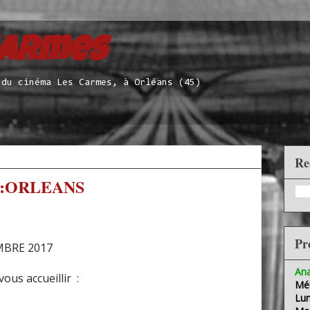
Carmes
 du cinéma Les Carmes, à Orléans (45)
Re
E:ORLEANS
Pr
MBRE 2017
Ana
s accueillir :
Mél
Lun