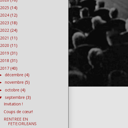
2025
(14)
2024
(12)
2023
(18)
2022
(24)
2021
(11)
2020
(11)
2019
(31)
2018
(31)
2017
(40)
décembre
(4)
►
novembre
(5)
►
octobre
(4)
►
septembre
(3)
▼
Invitation !
Coups de cœur!
RENTREE EN
FETE:ORLEANS