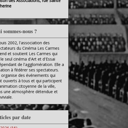
son des Associations, rue Sainte
herine
i sommes-nous ?
uis 2002, l'association des
ctateurs du Cinéma Les Carmes
end et soutient Les Carmes qui
 le seul cinéma d'Art et d'Essai
épendant de l'agglomération. Elle a
ation à fédérer ses spectateurs.
e organise des événements qui
t ouverts à tous et qui participent
'animation citoyenne de la ville,
s une atmosphère détendue et
viviale.
ticles par date
2026
(16)