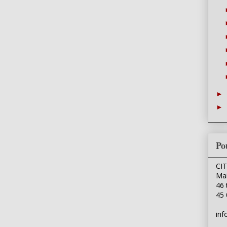
►
►
Po
CI
Mai
46 
45 
inf