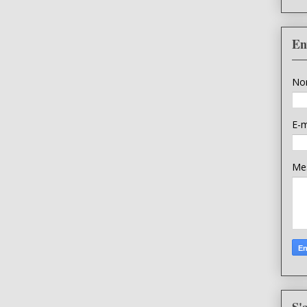
En
No
E-m
Me
S'