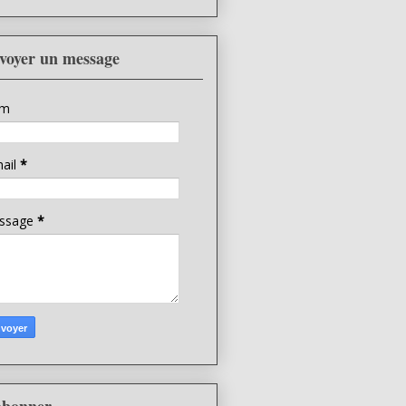
voyer un message
m
ail
*
ssage
*
abonner