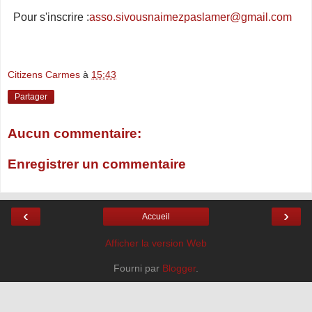
Pour s'inscrire :
asso.sivousnaimezpaslamer@gmail.com
Citizens Carmes
à
15:43
Partager
Aucun commentaire:
Enregistrer un commentaire
‹
›
Accueil
Afficher la version Web
Fourni par
Blogger
.