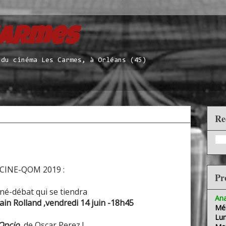
Carmes
 du cinéma Les Carmes, à Orléans (45)
Re
n CINE-QOM 2019 :
Pr
né-débat qui se tiendra
Ana
in Rolland ,vendredi 14 juin -18h45
Mél
Lun
 Opcio
,de Oscar Perez !