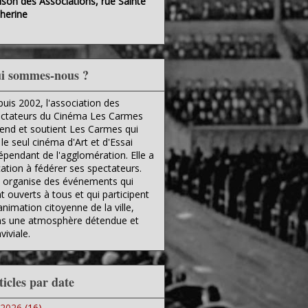
son des Associations, rue Sainte
herine
i sommes-nous ?
uis 2002, l'association des
ctateurs du Cinéma Les Carmes
end et soutient Les Carmes qui
 le seul cinéma d'Art et d'Essai
épendant de l'agglomération. Elle a
ation à fédérer ses spectateurs.
e organise des événements qui
t ouverts à tous et qui participent
'animation citoyenne de la ville,
s une atmosphère détendue et
viviale.
ticles par date
2026
(16)