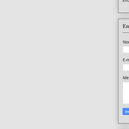
inf
En
No
E-m
Me