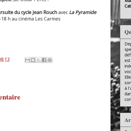
Mai
Cat
ursuite du cycle Jean Rouch
avec
La Pyramide
 -18 h au cinéma Les Carmes
Qu
Dep
spe
déf
08:13
est
ind
voc
Ell
son
à l
dan
entaire
con
Ar