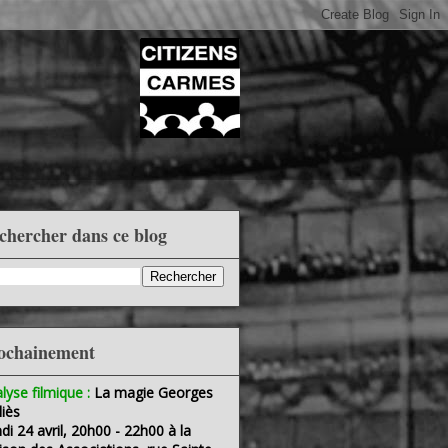
chercher dans ce blog
ochainement
lyse filmique :
La magie Georges
iès
di 24 avril, 20h00 - 22h00 à la