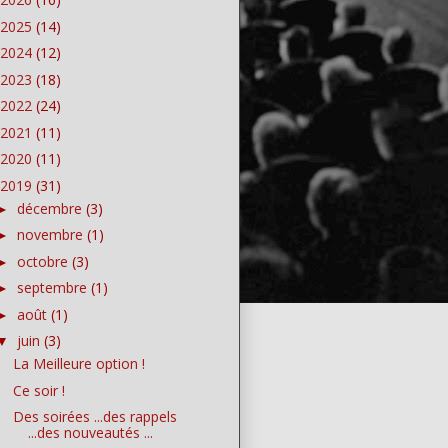
2025
(14)
2024
(12)
2023
(18)
2022
(24)
2021
(11)
2020
(11)
2019
(31)
décembre
(3)
►
novembre
(1)
►
octobre
(3)
►
septembre
(1)
►
août
(1)
►
juin
(3)
▼
La Meilleure option !
Ce soir !
Des soirées ...des rappels
...des nouveautés ...