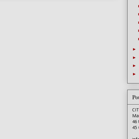
►
►
►
►
Po
CI
Mai
46 
45 