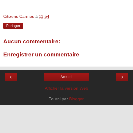
Citizens Carmes
à
11:54
Partager
Aucun commentaire:
Enregistrer un commentaire
‹
›
Accueil
Afficher la version Web
Fourni par
Blogger
.