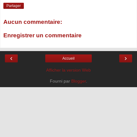
Partager
Aucun commentaire:
Enregistrer un commentaire
‹
›
Accueil
Afficher la version Web
Fourni par
Blogger
.