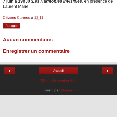
7 juin à 19h30
:
Les Harmonies Invisibles
, en présence de
Laurent Marie !
Citizens Carmes
à
12:11
Partager
Aucun commentaire:
Enregistrer un commentaire
‹
›
Accueil
Afficher la version Web
Fourni par
Blogger
.