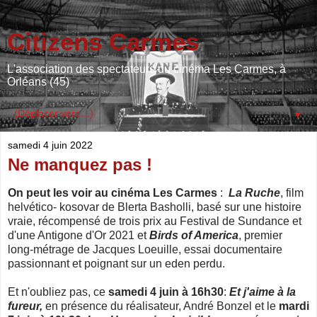
Citizens Carmes
L'association des spectateurs du cinéma Les Carmes, à
Orléans (45)
▼
samedi 4 juin 2022
Ne manquez pas !
On peut les voir au cinéma Les Carmes
:
La Ruche
, film
helvético- kosovar de Blerta Basholli, basé sur une histoire
vraie, récompensé de trois prix au Festival de Sundance et
d'une Antigone d'Or 2021 et
Birds of America
, premier
long-métrage de Jacques Loeuille, essai documentaire
passionnant et poignant sur un eden perdu.
Et n'oubliez pas, ce
samedi 4 juin à 16h30
:
Et j'aime à la
fureur,
en présence du réalisateur, André Bonzel et le
mardi